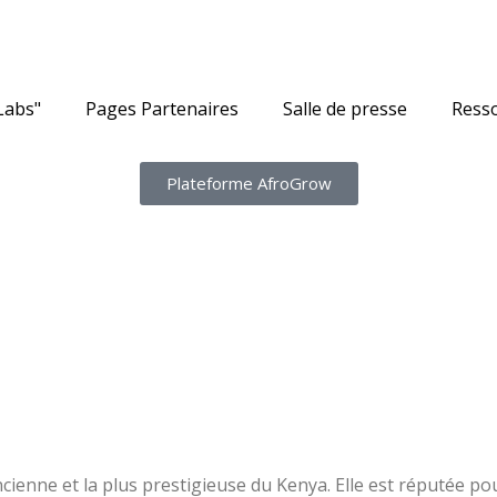
Labs"
Pages Partenaires
Salle de presse
Ress
Plateforme AfroGrow
I
ancienne et la plus prestigieuse du Kenya. Elle est réputée 