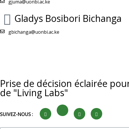
gjuma@uonbi.ac.ke
Gladys Bosibori Bichanga
gbichanga@uonbi.ac.ke
Prise de décision éclairée pou
de "Living Labs"
SUIVEZ-NOUS :