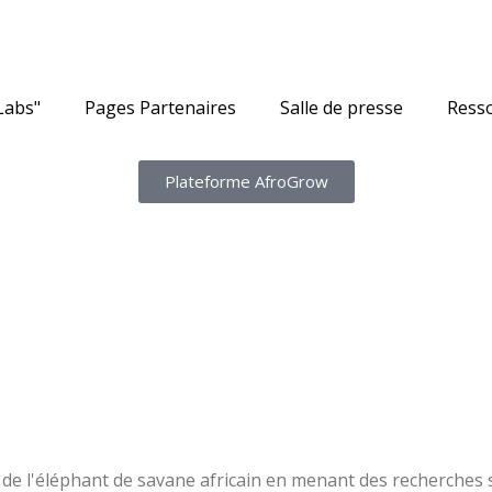
Labs"
Pages Partenaires
Salle de presse
Ress
Plateforme AfroGrow
 de l'éléphant de savane africain en menant des recherches 