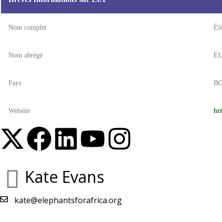
Nom complet
Él
Nom abrégé
Ef
Pays
B
Website
ht
Kate Evans
kate@elephantsforafrica.org