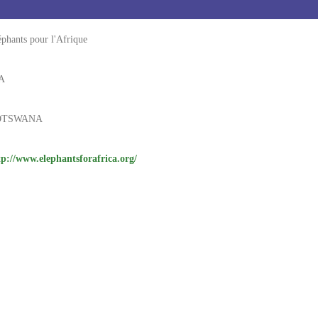
éphants pour l'Afrique
A
OTSWANA
tp://www.elephantsforafrica.org/